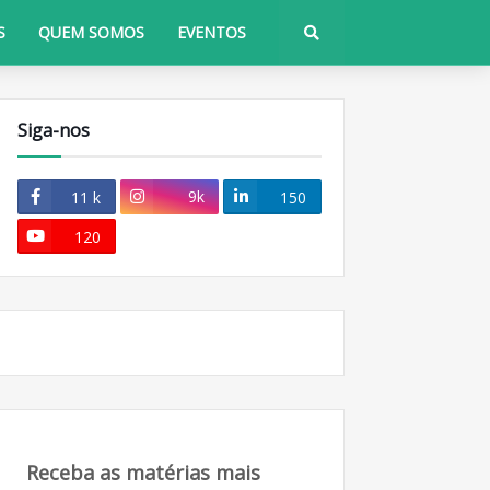
S
QUEM SOMOS
EVENTOS
Siga-nos
9k
11 k
150
120
Receba as matérias mais