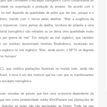
rupos que combatem o eucalipto transgênico como contaminante do
ividade na exportação e produção do produto. De acordo com o
co no mel depende da quantidade de pólen que ele tem, porque é o
ênico, trazido com o néctar pelas abelhas. “Mas a exigência da
r as impurezas, como pernas de abelha, resíduos de própolis e uma
aterial transgênico são retirados ou se deixa uma quantidade muito
s por grama de mel.” Em relação ao mel orgânico, que também
e um instituto denominado Instituto Biodinâmico, localizado em
o-orgânico no mel orgânico. “Mas, ainda assim, o NPTII se degrada
ismo humano”.
), que certifica plantações florestais no mundo todo, ainda não
o Brasil, e esse é um dos motivos que faz com que os manifestantes
o eucalipto transgênico.
soas oriundas de países que tem uma economia dependente da
 que tem como produtividade média 40m3/ha/ano nas plantações de
or doações as quais não são declaradas as fontes. Pode ser que