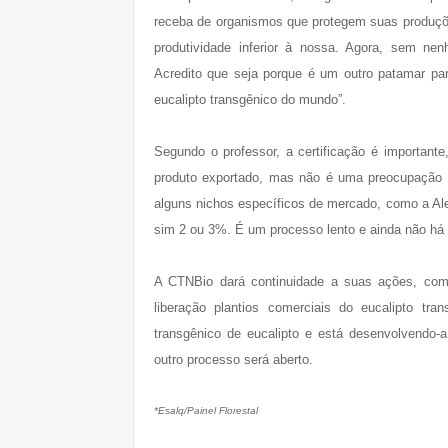
receba de organismos que protegem suas produçõe
produtividade inferior à nossa. Agora, sem nenh
Acredito que seja porque é um outro patamar para
eucalipto transgênico do mundo”.
Segundo o professor, a certificação é important
produto exportado, mas não é uma preocupação l
alguns nichos específicos de mercado, como a Al
sim 2 ou 3%. É um processo lento e ainda não há 
A CTNBio dará continuidade a suas ações, com 
liberação plantios comerciais do eucalipto tr
transgênico de eucalipto e está desenvolvendo-
outro processo será aberto.
*Esalq/Painel Florestal