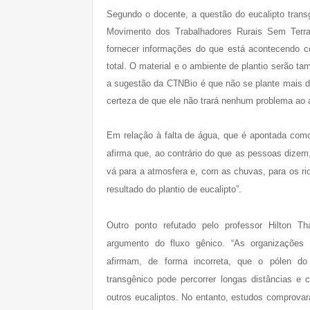
Segundo o docente, a questão do eucalipto transg
Movimento dos Trabalhadores Rurais Sem Terra
fornecer informações do que está acontecendo co
total. O material e o ambiente de plantio serão t
a sugestão da CTNBio é que não se plante mais do
certeza de que ele não trará nenhum problema ao
Em relação à falta de água, que é apontada como
afirma que, ao contrário do que as pessoas dizem
vá para a atmosfera e, com as chuvas, para os ri
resultado do plantio de eucalipto”.
Outro ponto refutado pelo professor Hilton T
argumento do fluxo gênico. “As organizações c
afirmam, de forma incorreta, que o pólen do 
transgênico pode percorrer longas distâncias e 
outros eucaliptos. No entanto, estudos comprova