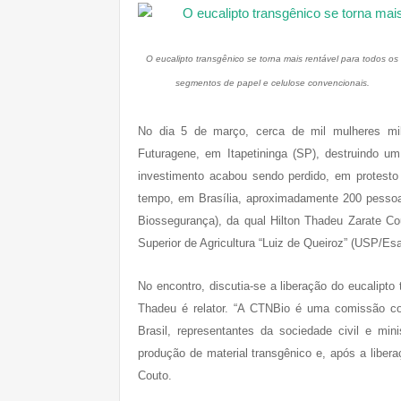
O eucalipto transgênico se torna mais rentável para todos os
segmentos de papel e celulose convencionais.
No dia 5 de março, cerca de mil mulheres m
Futuragene, em Itapetininga (SP), destruindo u
investimento acabou sendo perdido, em protesto 
tempo, em Brasília, aproximadamente 200 pesso
Biossegurança), da qual Hilton Thadeu Zarate Co
Superior de Agricultura “Luiz de Queiroz” (USP/Es
No encontro, discutia-se a liberação do eucalipto
Thadeu é relator. “A CTNBio é uma comissão co
Brasil, representantes da sociedade civil e min
produção de material transgênico e, após a libe
Couto.