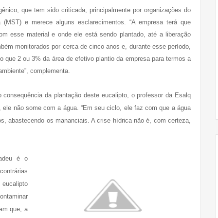
ênico, que tem sido criticada, principalmente por organizações do
 (MST) e merece alguns esclarecimentos. “A empresa terá que
m esse material e onde ele está sendo plantado, até a liberação
ambém monitorados por cerca de cinco anos e, durante esse período,
 que 2 ou 3% da área de efetivo plantio da empresa para termos a
 ambiente”, complementa.
 consequência da plantação deste eucalipto, o professor da Esalq
, ele não some com a água. “Em seu ciclo, ele faz com que a água
os, abastecendo os mananciais. A crise hídrica não é, com certeza,
hadeu é o
ontrárias
eucalipto
contaminar
ram que, a