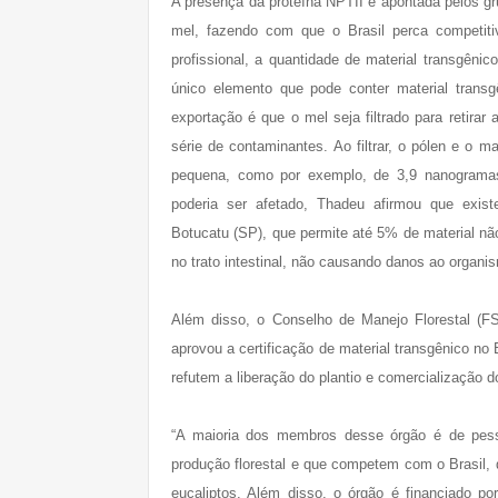
A presença da proteína NPTII é apontada pelos g
mel, fazendo com que o Brasil perca competit
profissional, a quantidade de material transgêni
único elemento que pode conter material transg
exportação é que o mel seja filtrado para retira
série de contaminantes. Ao filtrar, o pólen e o m
pequena, como por exemplo, de 3,9 nanograma
poderia ser afetado, Thadeu afirmou que exist
Botucatu (SP), que permite até 5% de material nã
no trato intestinal, não causando danos ao organ
Além disso, o Conselho de Manejo Florestal (FSC
aprovou a certificação de material transgênico n
refutem a liberação do plantio e comercialização d
“A maioria dos membros desse órgão é de pes
produção florestal e que competem com o Brasil,
eucaliptos. Além disso, o órgão é financiado p