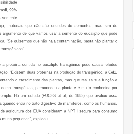
sibilidade
rasil, 99%
 a semente
seja, materiais que não são oriundos de sementes, mas sim de
sse argumento de que vamos usar a semente do eucalipto que pode
rça. “Se quisermos que não haja contaminação, basta não plantar o
transgênicos”.
 proteína contida no eucalipto transgênico pode causar efeitos
ção. “Existem duas proteínas na produção do transgênico, a Cel1,
mentando o crescimento das plantas, mas que realiza sua função e
a como transgênica, permanece na planta e é muito conhecida por
exemplo. Há um estudo (FUCHS et al, de 1993) que avaliou essa
a quando entra no trato digestivo de mamíferos, como os humanos.
o de agricultura dos EUA consideram a NPTII segura para consumo
 muito pequenas”, explicou.