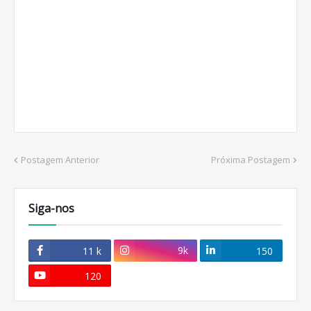
Postagem Anterior
Próxima Postagem
Siga-nos
9k
11 k
150
120