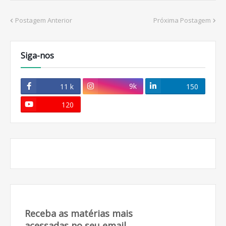
Postagem Anterior
Próxima Postagem
Siga-nos
9k
11 k
150
120
Receba as matérias mais
acessadas no seu email